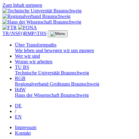
Zum Inhalt springen
TR/\NSF()RMP/\THS
Über Transformpaths
Wie leben und bewegen wir uns morgen
Wer wir sind
Woran wir arbeiten
TU BS
Technische Universität Braunschweig
RGB
Regionalverband Großraum Braunschweig
HdW
Haus der Wissenschaft Braunschweig
DE
/
EN
Impressum
Kontakt