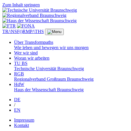
Zum Inhalt springen
TR/\NSF()RMP/\THS
Über Transformpaths
Wie leben und bewegen wir uns morgen
Wer wir sind
Woran wir arbeiten
TU BS
Technische Universität Braunschweig
RGB
Regionalverband Großraum Braunschweig
HdW
Haus der Wissenschaft Braunschweig
DE
/
EN
Impressum
Kontakt