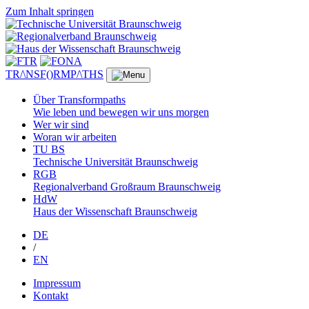
Zum Inhalt springen
TR/\NSF()RMP/\THS
Über Transformpaths
Wie leben und bewegen wir uns morgen
Wer wir sind
Woran wir arbeiten
TU BS
Technische Universität Braunschweig
RGB
Regionalverband Großraum Braunschweig
HdW
Haus der Wissenschaft Braunschweig
DE
/
EN
Impressum
Kontakt